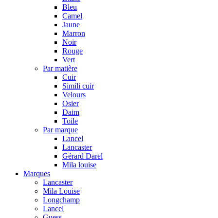
Bleu
Camel
Jaune
Marron
Noir
Rouge
Vert
Par matière
Cuir
Simili cuir
Velours
Osier
Daim
Toile
Par marque
Lancel
Lancaster
Gérard Darel
Mila louise
Marques
Lancaster
Mila Louise
Longchamp
Lancel
Guess