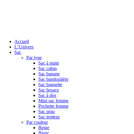
Accueil
L’Univers
Sac
Par type
Sac à main
Sac cabas
Sac banane
Sac bandoulière
Sac baguette
Sac besace
Sac à dos
Mini sac femme
Pochette femme
Sac seau
Sac trotteur
Par couleur
Beige
Blanc