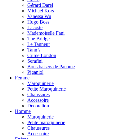
Gérard Darel
Michael Kors
Vanessa Wu
Hugo Boss
Lacoste
Mademoiselle Fani
The Bridge
Le Tanneur
Tann’s
Crime London
Serafini
Bons baisers de Paname
Piganiol
Femme
Maroquinerie
Petite Maroquinerie
Chaussures
Accessoire
Décoration
Homme
Maroquinerie
Petite maroquinerie
Chaussures
Accessoire