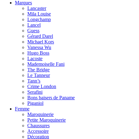
Marques
Lancaster
Mila Louise
Longchamp
Lancel
Guess
Gérard Darel
Michael Kors
Vanessa Wu
Hugo Boss
Lacoste
Mademoiselle Fani
The Bridge
Le Tanneur
Tann’s
Crime London
Serafini
Bons baisers de Paname
Piganiol
Femme
Maroquinerie
Petite Maroquinerie
Chaussures
Accessoire
Décoration