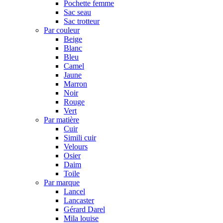
Pochette femme
Sac seau
Sac trotteur
Par couleur
Beige
Blanc
Bleu
Camel
Jaune
Marron
Noir
Rouge
Vert
Par matière
Cuir
Simili cuir
Velours
Osier
Daim
Toile
Par marque
Lancel
Lancaster
Gérard Darel
Mila louise