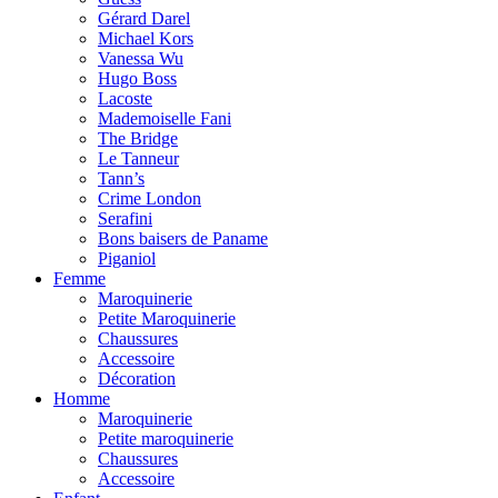
Gérard Darel
Michael Kors
Vanessa Wu
Hugo Boss
Lacoste
Mademoiselle Fani
The Bridge
Le Tanneur
Tann’s
Crime London
Serafini
Bons baisers de Paname
Piganiol
Femme
Maroquinerie
Petite Maroquinerie
Chaussures
Accessoire
Décoration
Homme
Maroquinerie
Petite maroquinerie
Chaussures
Accessoire