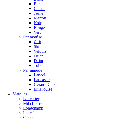
Bleu
Camel
Jaune
Marron
Noir
Rouge
Vert
Par matière
Cuir
Simili cuir
Velours
Osier
Daim
Toile
Par marque
Lancel
Lancaster
Gérard Darel
Mila louise
Marques
Lancaster
Mila Louise
Longchamp
Lancel
Guess