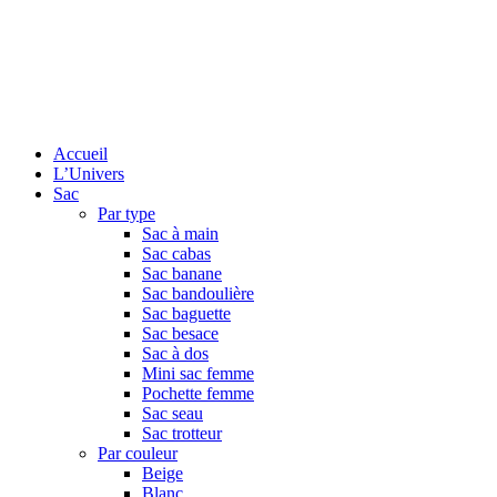
Accueil
L’Univers
Sac
Par type
Sac à main
Sac cabas
Sac banane
Sac bandoulière
Sac baguette
Sac besace
Sac à dos
Mini sac femme
Pochette femme
Sac seau
Sac trotteur
Par couleur
Beige
Blanc