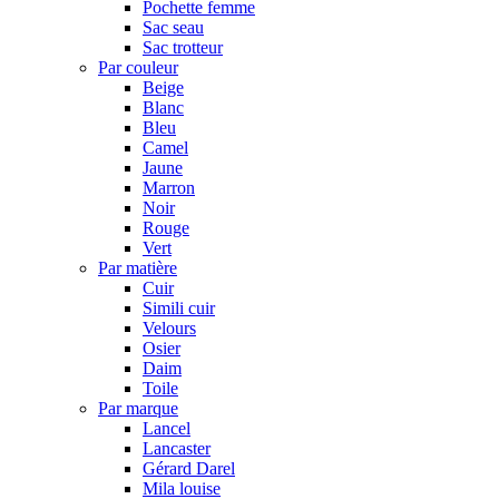
Pochette femme
Sac seau
Sac trotteur
Par couleur
Beige
Blanc
Bleu
Camel
Jaune
Marron
Noir
Rouge
Vert
Par matière
Cuir
Simili cuir
Velours
Osier
Daim
Toile
Par marque
Lancel
Lancaster
Gérard Darel
Mila louise