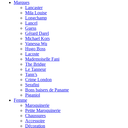
Marques
Lancaster
Mila Louise
Longchamp
Lancel
Guess
Gérard Darel
Michael Kors
Vanessa Wu
Hugo Boss
Lacoste
Mademoiselle Fani
The Bridge
Le Tanneur
Tann’s
Crime London
Serafini
Bons baisers de Paname
Piganiol
Femme
Maroquinerie
Petite Maroquinerie
Chaussures
Accessoire
Décoration