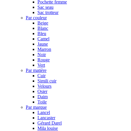
Pochette femme
Sac seau
Sac trotteur
Par couleur
Beige
Blanc
Bleu
Camel
Jaune
Marron
Noir
Rouge
Vert
Par matière
Cuir
Simili cuir
Velours
Osier
Daim
Toile
Par marque
Lancel
Lancaster
Gérard Darel
Mila louise