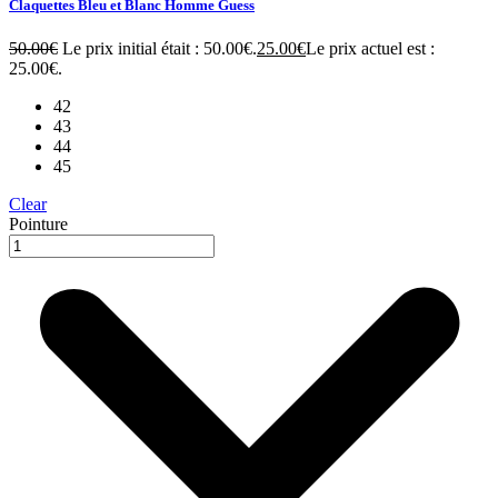
Claquettes Bleu et Blanc Homme Guess
50.00
€
Le prix initial était : 50.00€.
25.00
€
Le prix actuel est :
25.00€.
42
43
44
45
Clear
Pointure