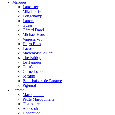
Marques
Lancaster
Mila Louise
Longchamp
Lancel
Guess
Gérard Darel
Michael Kors
Vanessa Wu
Hugo Boss
Lacoste
Mademoiselle Fani
The Bridge
Le Tanneur
Tann’s
Crime London
Serafini
Bons baisers de Paname
Piganiol
Femme
Maroquinerie
Petite Maroquinerie
Chaussures
Accessoire
Décoration