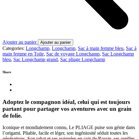
Ajouter au panier
Ajouter au panier
Categories:
Longchamp
,
Longchamp
,
Sac à main femme bleu
,
Sac à
main femme en Toile
,
Sac de voyage Longchamp
,
Sac Longchamp
bleu
,
Sac Longchamp grand
,
Sac pliage Longchamp
Share
Adoptez le compagnon idéal, celui qui est toujours
partant pour partager vos aventures avec un grain
de folie.
Iconique et mondialement connu, Le PLIAGE puise son génie dans
l’origami. Pliable, facile et léger, son ingéniosité séduit toutes les
générations. Son rabat et ses poignées en cuir de Russie, ses oreilles