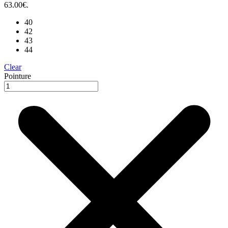
63.00€.
40
42
43
44
Clear
Pointure