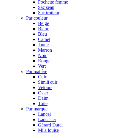
Pochette femme
Sac seau
Sac trotteur
Par couleur
Beige
Blanc
Bleu
Camel
Jaune
Marron
Noir
Rouge
Vert
Par matière
Cuir
Simili cuir
Velours
Osier
Daim
Toile
Par marque
Lancel
Lancaster
Gérard Darel
Mila louise