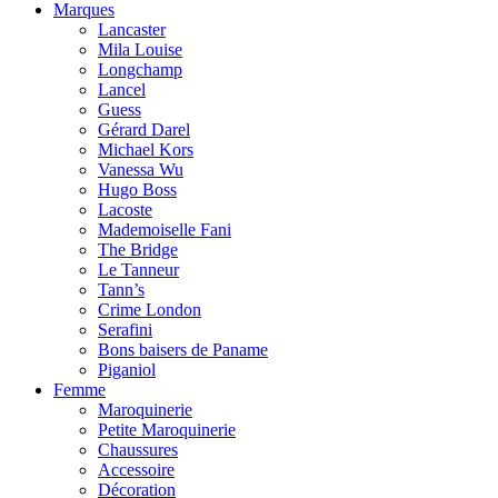
Marques
Lancaster
Mila Louise
Longchamp
Lancel
Guess
Gérard Darel
Michael Kors
Vanessa Wu
Hugo Boss
Lacoste
Mademoiselle Fani
The Bridge
Le Tanneur
Tann’s
Crime London
Serafini
Bons baisers de Paname
Piganiol
Femme
Maroquinerie
Petite Maroquinerie
Chaussures
Accessoire
Décoration