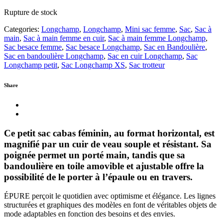
Rupture de stock
Categories:
Longchamp
,
Longchamp
,
Mini sac femme
,
Sac
,
Sac à
main
,
Sac à main femme en cuir
,
Sac à main femme Longchamp
,
Sac besace femme
,
Sac besace Longchamp
,
Sac en Bandoulière
,
Sac en bandoulière Longchamp
,
Sac en cuir Longchamp
,
Sac
Longchamp petit
,
Sac Longchamp XS
,
Sac trotteur
Share
Ce petit sac cabas féminin, au format horizontal, est
magnifié par un cuir de veau souple et résistant. Sa
poignée permet un porté main, tandis que sa
bandoulière en toile amovible et ajustable offre la
possibilité de le porter à l’épaule ou en travers.
ÉPURE perçoit le quotidien avec optimisme et élégance. Les lignes
structurées et graphiques des modèles en font de véritables objets de
mode adaptables en fonction des besoins et des envies.