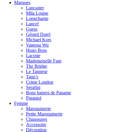
Marques
Lancaster
Mila Louise
Longchamp
Lancel
Guess
Gérard Darel
Michael Kors
Vanessa Wu
Hugo Boss
Lacoste
Mademoiselle Fani
The Bridge
Le Tanneur
Tann’s
Crime London
Serafini
Bons baisers de Paname
Piganiol
Femme
Maroquinerie
Petite Maroquinerie
Chaussures
Accessoire
Décoration