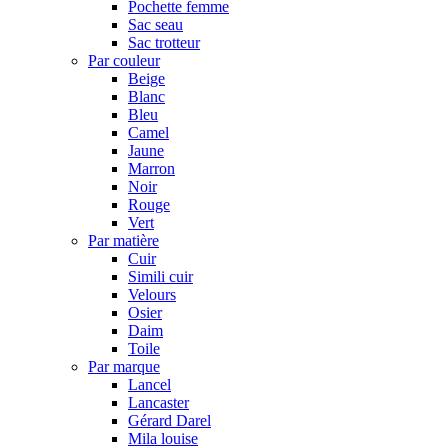
Pochette femme
Sac seau
Sac trotteur
Par couleur
Beige
Blanc
Bleu
Camel
Jaune
Marron
Noir
Rouge
Vert
Par matière
Cuir
Simili cuir
Velours
Osier
Daim
Toile
Par marque
Lancel
Lancaster
Gérard Darel
Mila louise