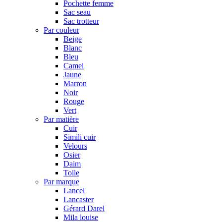
Pochette femme
Sac seau
Sac trotteur
Par couleur
Beige
Blanc
Bleu
Camel
Jaune
Marron
Noir
Rouge
Vert
Par matière
Cuir
Simili cuir
Velours
Osier
Daim
Toile
Par marque
Lancel
Lancaster
Gérard Darel
Mila louise