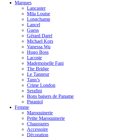
Marques
Lancaster
Mila Louise
Longchamp
Lancel
Guess
Gérard Darel
Michael Kors
Vanessa Wu
Hugo Boss
Lacoste
Mademoiselle Fani
The Bridge
Le Tanneur
Tann’s
Crime London
Serafini
Bons baisers de Paname
Piganiol
Femme
Maroquinerie
Petite Maroquinerie
Chaussures
Accessoire
Décoration