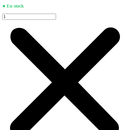
●
En stock