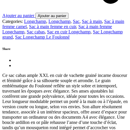
Ajouter au panier
Ajouter au panier
Categories:
Longchamp
,
Longchamp
,
Sac
,
Sac à main
,
Sac à main
femme camel
,
Sac à main femme en cuir
,
Sac à main femme
Longchamp
,
Sac cabas
,
Sac en cuir Longchamp
,
Sac Longchamp
grand
,
Sac Longchamp Le Foulonné
Share
Ce sac cabas ample XXL en cuir de vachette grainé incarne douceur
et féminité grâce à sa silhouette souple et arrondie. Le grain
emblématique du Foulonné reflète un style sobre et intemporel,
traversant les époques avec élégance. Ses anses ajustables lui
confèrent une grande polyvalence, idéale pour toutes les occasions.
Leur longueur modulable permet un porté à la main ou à l’épaule, en
version courte ou longue, selon vos envies. Son allure résolument
tendance, associée à un intérieur spacieux, offre assez d’espace pour
transporter un ordinateur ou des documents A4 avec élégance. Une
boucle ardillon en or pâle rehausse l’anse d’une touche d’éclat,
tandis qu’un mousqueton rond intégré permet d’accrocher vos