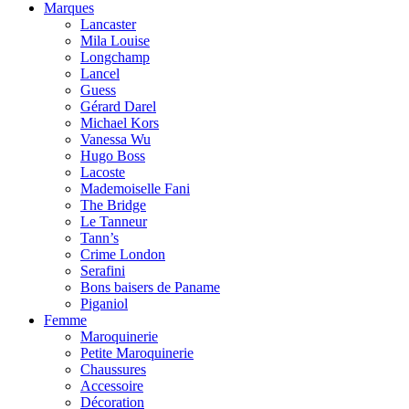
Marques
Lancaster
Mila Louise
Longchamp
Lancel
Guess
Gérard Darel
Michael Kors
Vanessa Wu
Hugo Boss
Lacoste
Mademoiselle Fani
The Bridge
Le Tanneur
Tann’s
Crime London
Serafini
Bons baisers de Paname
Piganiol
Femme
Maroquinerie
Petite Maroquinerie
Chaussures
Accessoire
Décoration