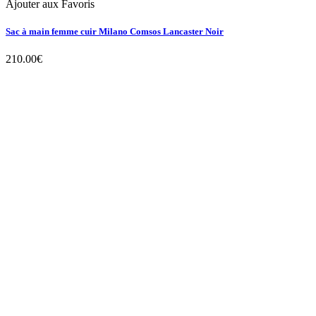
Ajouter aux Favoris
Sac à main femme cuir Milano Comsos Lancaster Noir
210.00
€