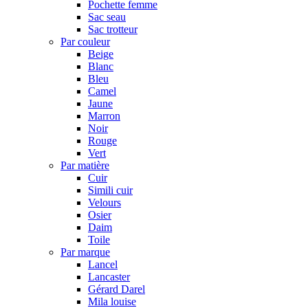
Pochette femme
Sac seau
Sac trotteur
Par couleur
Beige
Blanc
Bleu
Camel
Jaune
Marron
Noir
Rouge
Vert
Par matière
Cuir
Simili cuir
Velours
Osier
Daim
Toile
Par marque
Lancel
Lancaster
Gérard Darel
Mila louise