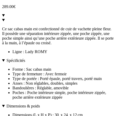
289.00
€
Ce sac cabas main est confectionné de cuir de vachette pleine fleur.
Il possède une séparation intérieure zippée, une poche zippée, une
poche simple ainsi qu’une poche arrière extérieure zippée. Il se porte
à la main, à l’épaule ou croisé.
Ligne :
Lady ROMY
Spécificités
Forme :
Sac cabas main
Type de fermeture :
Avec fermoir
Type de portée :
Porté épaule, porté travers, porté main
Anses :
Non réglables, doubles, simples
Bandoulières :
Réglable, amovible
Poches :
Poche intérieure simple, poche intérieure zippée,
poche arrière extérieure zippée
Dimensions & poids
Dimensions (L x H x P) :
30
x
24
x
12
cm