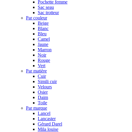
Pochette femme
Sac seau
Sac trotteur
Par couleur
Beige
Blanc
Bleu
Camel
Jaune
Marron
Noir
Rouge
Vert
Par matière
Cuir
Simili cuir
Velours
Osier
Daim
Toile
Par marque
Lancel
Lancaster
Gérard Darel
Mila louise