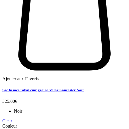
Ajouter aux Favoris
Sac besace rabat cuir grainé Valor Lancaster Noir
325.00
€
Noir
Clear
Couleur