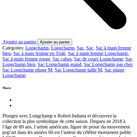
Ajouter au panier
Ajouter au panier
Categories:
Longchamp
,
Longchamp
,
Sac
,
Sac
,
Sac à main femme
bleu
,
Sac à main femme en Toile
,
Sac à main femme Longchamp
,
Sac à main femme rouge
,
Sac cabas
,
Sac de cours Longchamp
,
Sac
Longchamp bleu
,
Sac Longchamp grand
,
Sac Longchamp pas cher
,
Sac Longchamp pliage M
,
Sac Longchamp taille M
,
Sac pliage
Longchamp
Share
Plongez avec Longchamp x Robert Indiana et découvrez la
collection la plus symbolique de cette saison. Disparu en 2018 à
l’âge de 89 ans, l’artiste américain, figure de proue du mouvement
pop’art dans les années 60 est l’auteur du célèbre monument public