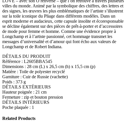
LOVE – avec son O renversé – que l’on retrouve à travers plusieurs
villes du monde. Animé par la symbolique des chiffres, des lettres et
des signes, les œuvres les plus emblématiques de l’artiste s’illustrent
sur la toile iconique du Pliage dans différents modèles. Dans un
esprit moderne et audacieux, cette capsule insolite et écoresponsable
se décline également sur des pièces de prêt-à-porter et d’accessoires
de mode pour femme et homme. Comme une évidence propre à
Longchamp et à l’artiste passionné, cet hommage transmet les
messages d’universalité et d’amour qui font écho aux valeurs de
Longchamp et de Robert Indiana.
DÉTAILS DU PRODUIT
Référence : L2605BBA545
Dimensions : 28 cm (L) x 26,5 cm (h) x 15,5 cm (p)
Matière : Toile de polyester recyclé
Garniture : Cuir de Russie (vachette)
Poids : 373 g
DÉTAILS EXTÉRIEURS
Hauteur poignée : 21 cm
Fermeture : zip et bouton pression
DÉTAILS INTÉRIEURS
Poche plaquée : 1
Related Products