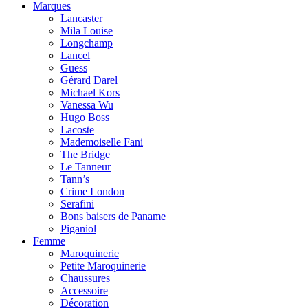
Marques
Lancaster
Mila Louise
Longchamp
Lancel
Guess
Gérard Darel
Michael Kors
Vanessa Wu
Hugo Boss
Lacoste
Mademoiselle Fani
The Bridge
Le Tanneur
Tann’s
Crime London
Serafini
Bons baisers de Paname
Piganiol
Femme
Maroquinerie
Petite Maroquinerie
Chaussures
Accessoire
Décoration