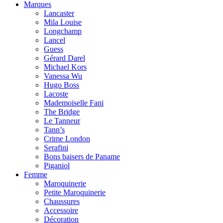
Marques
Lancaster
Mila Louise
Longchamp
Lancel
Guess
Gérard Darel
Michael Kors
Vanessa Wu
Hugo Boss
Lacoste
Mademoiselle Fani
The Bridge
Le Tanneur
Tann’s
Crime London
Serafini
Bons baisers de Paname
Piganiol
Femme
Maroquinerie
Petite Maroquinerie
Chaussures
Accessoire
Décoration