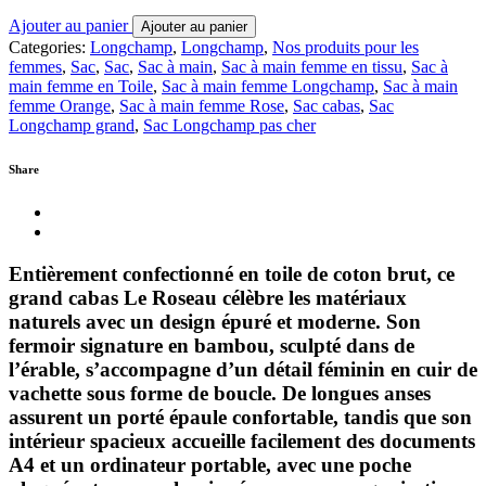
Ajouter au panier
Ajouter au panier
Categories:
Longchamp
,
Longchamp
,
Nos produits pour les
femmes
,
Sac
,
Sac
,
Sac à main
,
Sac à main femme en tissu
,
Sac à
main femme en Toile
,
Sac à main femme Longchamp
,
Sac à main
femme Orange
,
Sac à main femme Rose
,
Sac cabas
,
Sac
Longchamp grand
,
Sac Longchamp pas cher
Share
Entièrement confectionné en toile de coton brut, ce
grand cabas Le Roseau célèbre les matériaux
naturels avec un design épuré et moderne. Son
fermoir signature en bambou, sculpté dans de
l’érable, s’accompagne d’un détail féminin en cuir de
vachette sous forme de boucle. De longues anses
assurent un porté épaule confortable, tandis que son
intérieur spacieux accueille facilement des documents
A4 et un ordinateur portable, avec une poche