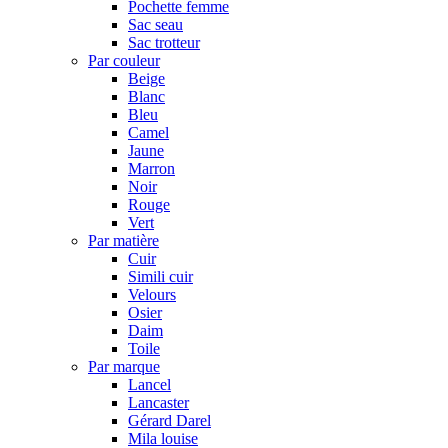
Pochette femme
Sac seau
Sac trotteur
Par couleur
Beige
Blanc
Bleu
Camel
Jaune
Marron
Noir
Rouge
Vert
Par matière
Cuir
Simili cuir
Velours
Osier
Daim
Toile
Par marque
Lancel
Lancaster
Gérard Darel
Mila louise