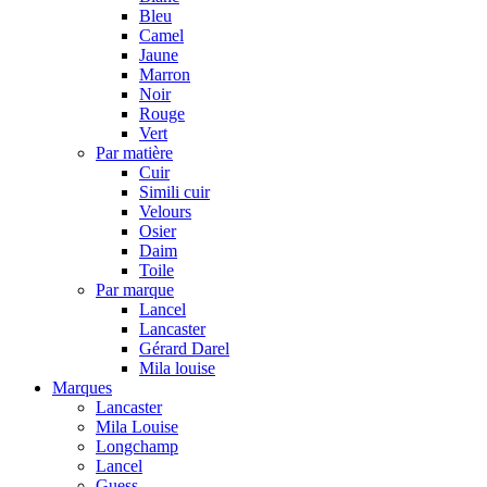
Bleu
Camel
Jaune
Marron
Noir
Rouge
Vert
Par matière
Cuir
Simili cuir
Velours
Osier
Daim
Toile
Par marque
Lancel
Lancaster
Gérard Darel
Mila louise
Marques
Lancaster
Mila Louise
Longchamp
Lancel
Guess