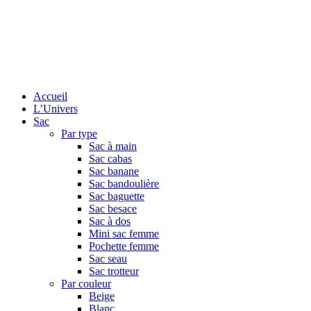
Accueil
L’Univers
Sac
Par type
Sac à main
Sac cabas
Sac banane
Sac bandoulière
Sac baguette
Sac besace
Sac à dos
Mini sac femme
Pochette femme
Sac seau
Sac trotteur
Par couleur
Beige
Blanc