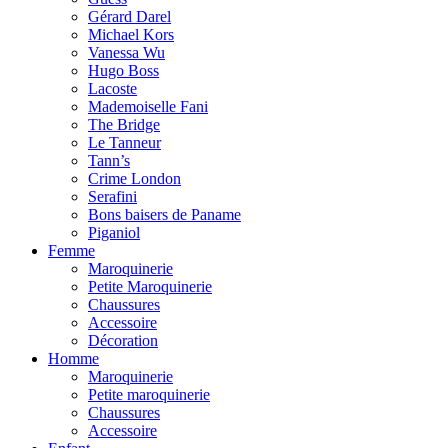
Gérard Darel
Michael Kors
Vanessa Wu
Hugo Boss
Lacoste
Mademoiselle Fani
The Bridge
Le Tanneur
Tann’s
Crime London
Serafini
Bons baisers de Paname
Piganiol
Femme
Maroquinerie
Petite Maroquinerie
Chaussures
Accessoire
Décoration
Homme
Maroquinerie
Petite maroquinerie
Chaussures
Accessoire