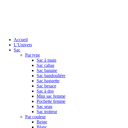
Accueil
L’Univers
Sac
Par type
Sac à main
Sac cabas
Sac banane
Sac bandoulière
Sac baguette
Sac besace
Sac à dos
Mini sac femme
Pochette femme
Sac seau
Sac trotteur
Par couleur
Beige
Blanc