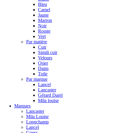
Bleu
Camel
Jaune
Marron
Noir
Rouge
Vert
Par matière
Cuir
Simili cuir
Velours
Osier
Daim
Toile
Par marque
Lancel
Lancaster
Gérard Darel
Mila louise
Marques
Lancaster
Mila Louise
Longchamp
Lancel
Guess