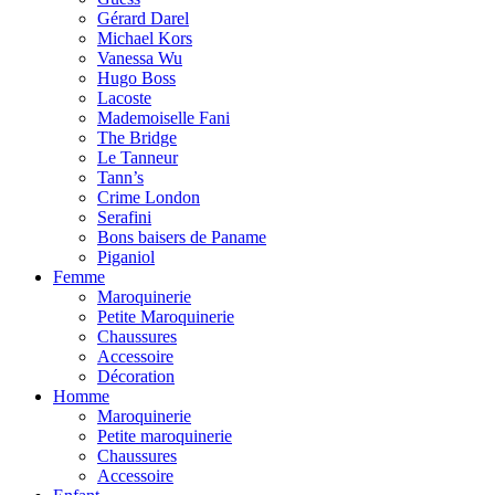
Gérard Darel
Michael Kors
Vanessa Wu
Hugo Boss
Lacoste
Mademoiselle Fani
The Bridge
Le Tanneur
Tann’s
Crime London
Serafini
Bons baisers de Paname
Piganiol
Femme
Maroquinerie
Petite Maroquinerie
Chaussures
Accessoire
Décoration
Homme
Maroquinerie
Petite maroquinerie
Chaussures
Accessoire