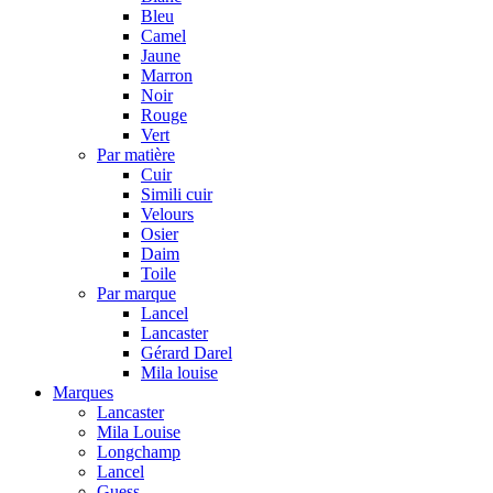
Bleu
Camel
Jaune
Marron
Noir
Rouge
Vert
Par matière
Cuir
Simili cuir
Velours
Osier
Daim
Toile
Par marque
Lancel
Lancaster
Gérard Darel
Mila louise
Marques
Lancaster
Mila Louise
Longchamp
Lancel
Guess