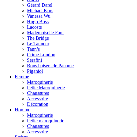
Gérard Darel
Michael Kors
Vanessa Wu
Hugo Boss
Lacoste
Mademoiselle Fani
The Bridge
Le Tanneur
Tann’s
Crime London
Serafini
Bons baisers de Paname
Piganiol
Femme
Maroquinerie
Petite Maroquinerie
Chaussures
Accessoire
Décoration
Homme
Maroquinerie
Petite maroquinerie
Chaussures
Accessoire