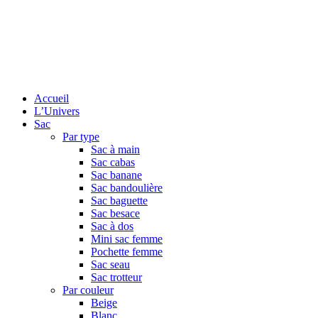
Accueil
L’Univers
Sac
Par type
Sac à main
Sac cabas
Sac banane
Sac bandoulière
Sac baguette
Sac besace
Sac à dos
Mini sac femme
Pochette femme
Sac seau
Sac trotteur
Par couleur
Beige
Blanc