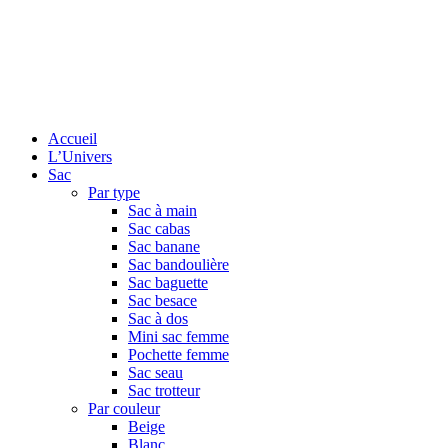
Accueil
L’Univers
Sac
Par type
Sac à main
Sac cabas
Sac banane
Sac bandoulière
Sac baguette
Sac besace
Sac à dos
Mini sac femme
Pochette femme
Sac seau
Sac trotteur
Par couleur
Beige
Blanc