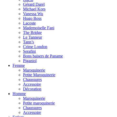
Gérard Darel
Michael Kors
Vanessa Wu
Hugo Boss
Lacoste
Mademoiselle Fani
The Bridge
Le Tanneur
Tann’s
Crime London
Serafini
Bons baisers de Paname
Piganiol
Femme
Maroquinerie
Petite Maroquinerie
Chaussures
Accessoire
Décoration
Homme
Maroquinerie
Petite maroquinerie
Chaussures
Accessoire