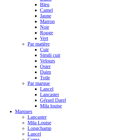
Bleu
Camel
Jaune
Marron
Noir
Rouge
Vert
Par matière
Cuir
Simili cuir
Velours
Osier
Daim
Toile
Par marque
Lancel
Lancaster
Gérard Darel
Mila louise
Marques
Lancaster
Mila Louise
Longchamp
Lancel
Guess