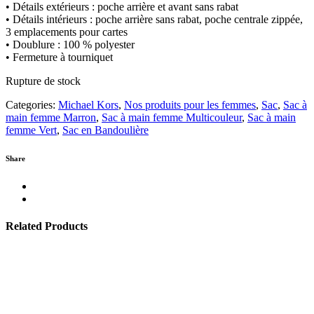
• Détails extérieurs : poche arrière et avant sans rabat
• Détails intérieurs : poche arrière sans rabat, poche centrale zippée,
3 emplacements pour cartes
• Doublure : 100 % polyester
• Fermeture à tourniquet
Rupture de stock
Categories:
Michael Kors
,
Nos produits pour les femmes
,
Sac
,
Sac à
main femme Marron
,
Sac à main femme Multicouleur
,
Sac à main
femme Vert
,
Sac en Bandoulière
Share
Related Products