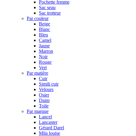
Pochette femme
Sac seau
Sac trotteur
Par couleur
Beige
Blanc
Bleu
Camel
Jaune
Marron
Noir
Rouge
Vert
Par matière
Cuir
Simili cuir
Velours
Osier
Daim
Toile
Par marque
Lancel
Lancaster
Gérard Darel
Mila louise