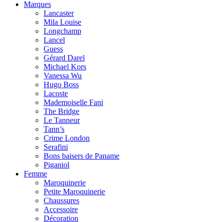
Marques
Lancaster
Mila Louise
Longchamp
Lancel
Guess
Gérard Darel
Michael Kors
Vanessa Wu
Hugo Boss
Lacoste
Mademoiselle Fani
The Bridge
Le Tanneur
Tann’s
Crime London
Serafini
Bons baisers de Paname
Piganiol
Femme
Maroquinerie
Petite Maroquinerie
Chaussures
Accessoire
Décoration