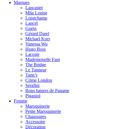
Marques
Lancaster
Mila Louise
Longchamp
Lancel
Guess
Gérard Darel
Michael Kors
Vanessa Wu
Hugo Boss
Lacoste
Mademoiselle Fani
The Bridge
Le Tanneur
Tann’s
Crime London
Serafini
Bons baisers de Paname
Piganiol
Femme
Maroquinerie
Petite Maroquinerie
Chaussures
Accessoire
Décoration