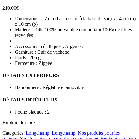
210.00
€
Dimensions : 17 cm (L – mesuré à la base du sac) x 14 cm (h)
x 10 cm (p)
Matière : Toile 100% polyamide comportant 100% de fibres
recyclées
Accessoires métalliques : Argentés
Garniture : Cuir de vachette
Poids : 206 g
Fermeture : Zippée
DÉTAILS EXTÉRIEURS
Bandoulière : Réglable et amovible
DÉTAILS INTÉRIEURS
Poche plaquée : 2
Rupture de stock
Categories:
Longchamp
,
Longchamp
,
Nos produits pour les
femmes
,
Sac
,
Sac
,
Sac à main
,
Sac à main femme Beige
,
Sac à main