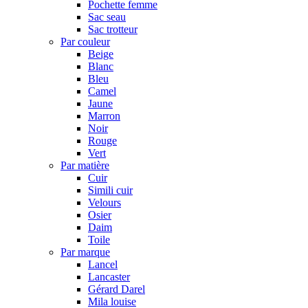
Pochette femme
Sac seau
Sac trotteur
Par couleur
Beige
Blanc
Bleu
Camel
Jaune
Marron
Noir
Rouge
Vert
Par matière
Cuir
Simili cuir
Velours
Osier
Daim
Toile
Par marque
Lancel
Lancaster
Gérard Darel
Mila louise