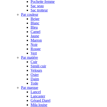
Pochette femme
Sac seau
Sac trotteur
Par couleur
Beige
Blanc
Bleu
Camel
Jaune
Marron
Noir
Rouge
Vert
Par matière
Cuir
Simili cuir
Velours
Osier
Daim
Toile
Par marque
Lancel
Lancaster
Gérard Darel
Mila louise