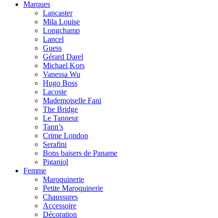
Marques
Lancaster
Mila Louise
Longchamp
Lancel
Guess
Gérard Darel
Michael Kors
Vanessa Wu
Hugo Boss
Lacoste
Mademoiselle Fani
The Bridge
Le Tanneur
Tann’s
Crime London
Serafini
Bons baisers de Paname
Piganiol
Femme
Maroquinerie
Petite Maroquinerie
Chaussures
Accessoire
Décoration