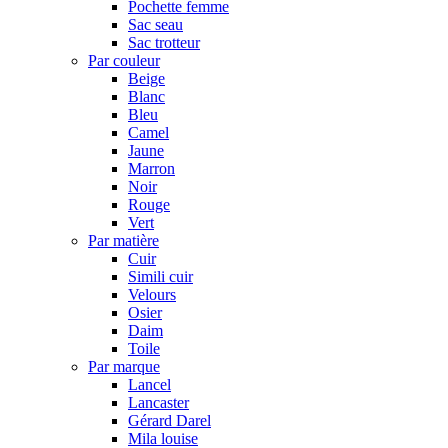
Pochette femme
Sac seau
Sac trotteur
Par couleur
Beige
Blanc
Bleu
Camel
Jaune
Marron
Noir
Rouge
Vert
Par matière
Cuir
Simili cuir
Velours
Osier
Daim
Toile
Par marque
Lancel
Lancaster
Gérard Darel
Mila louise