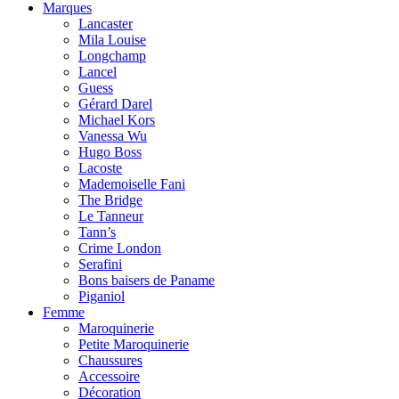
Marques
Lancaster
Mila Louise
Longchamp
Lancel
Guess
Gérard Darel
Michael Kors
Vanessa Wu
Hugo Boss
Lacoste
Mademoiselle Fani
The Bridge
Le Tanneur
Tann’s
Crime London
Serafini
Bons baisers de Paname
Piganiol
Femme
Maroquinerie
Petite Maroquinerie
Chaussures
Accessoire
Décoration