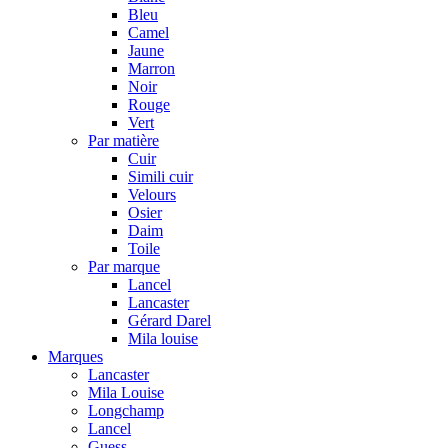
Bleu
Camel
Jaune
Marron
Noir
Rouge
Vert
Par matière
Cuir
Simili cuir
Velours
Osier
Daim
Toile
Par marque
Lancel
Lancaster
Gérard Darel
Mila louise
Marques
Lancaster
Mila Louise
Longchamp
Lancel
Guess