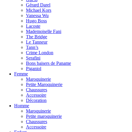
Gérard Darel
Michael Kors
Vanessa Wu
Hugo Boss
Lacoste
Mademoiselle Fani
The Bridge
Le Tanneur
Tann’s
Crime London
Serafini
Bons baisers de Paname
Piganiol
Femme
Maroquinerie
Petite Maroquinerie
Chaussures
Accessoire
Décoration
Homme
Maroquinerie
Petite maroquinerie
Chaussures
Accessoire