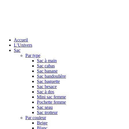
Accueil
L’Univers
Sac
Par type
Sac à main
Sac cabas
Sac banane
Sac bandoulière
Sac baguette
Sac besace
Sac à dos
Mini sac femme
Pochette femme
Sac seau
Sac trotteur
Par couleur
Beige
Blanc