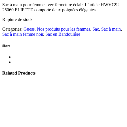
Sac à main pour femme avec fermeture éclair. L’article HWVG92
25060 ELIETTE comporte deux poignées élégantes.
Rupture de stock
Categories:
Guess
,
Nos produits pour les femmes
,
Sac
,
Sac à main
,
Sac à main femme noir
,
Sac en Bandoulière
Share
Related Products