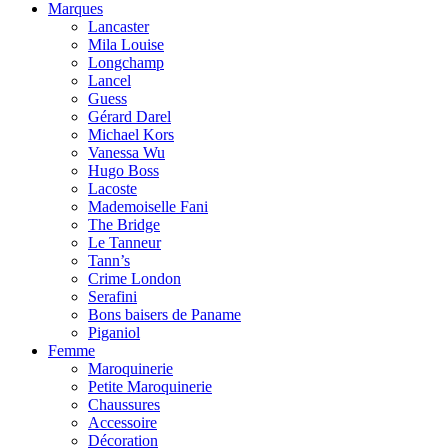
Marques
Lancaster
Mila Louise
Longchamp
Lancel
Guess
Gérard Darel
Michael Kors
Vanessa Wu
Hugo Boss
Lacoste
Mademoiselle Fani
The Bridge
Le Tanneur
Tann’s
Crime London
Serafini
Bons baisers de Paname
Piganiol
Femme
Maroquinerie
Petite Maroquinerie
Chaussures
Accessoire
Décoration