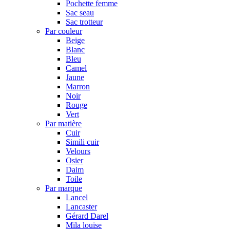
Pochette femme
Sac seau
Sac trotteur
Par couleur
Beige
Blanc
Bleu
Camel
Jaune
Marron
Noir
Rouge
Vert
Par matière
Cuir
Simili cuir
Velours
Osier
Daim
Toile
Par marque
Lancel
Lancaster
Gérard Darel
Mila louise