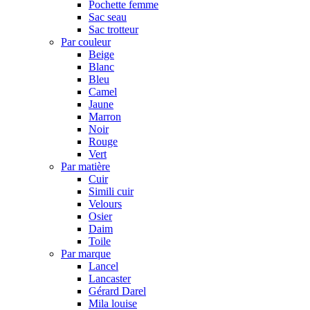
Pochette femme
Sac seau
Sac trotteur
Par couleur
Beige
Blanc
Bleu
Camel
Jaune
Marron
Noir
Rouge
Vert
Par matière
Cuir
Simili cuir
Velours
Osier
Daim
Toile
Par marque
Lancel
Lancaster
Gérard Darel
Mila louise