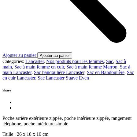
Ajouter au panier
Ajouter au panier
Categories:
Lancaster
,
Nos produits pour les femmes
,
Sac
,
Sac à
main
,
Sac à main femme en cuir
,
Sac à main femme Marron
,
Sac à
main Lancaster
,
Sac bandoulière Lancaster
,
Sac en Bandoulière
,
Sac
en cuir Lancaster
,
Sac Lancaster Suave Even
Share
Poche arrière extérieure zippée, poche intérieure zippée, rangement
téléphone, poche intérieure simple
Taille : 26 x 18 x 10 cm