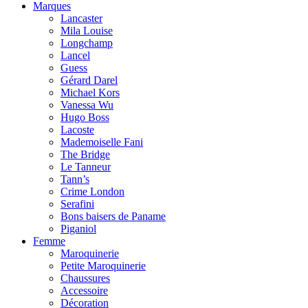
Marques
Lancaster
Mila Louise
Longchamp
Lancel
Guess
Gérard Darel
Michael Kors
Vanessa Wu
Hugo Boss
Lacoste
Mademoiselle Fani
The Bridge
Le Tanneur
Tann’s
Crime London
Serafini
Bons baisers de Paname
Piganiol
Femme
Maroquinerie
Petite Maroquinerie
Chaussures
Accessoire
Décoration