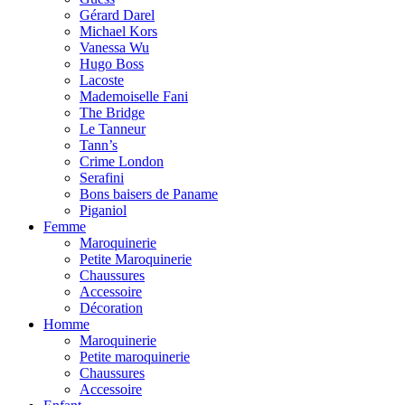
Gérard Darel
Michael Kors
Vanessa Wu
Hugo Boss
Lacoste
Mademoiselle Fani
The Bridge
Le Tanneur
Tann’s
Crime London
Serafini
Bons baisers de Paname
Piganiol
Femme
Maroquinerie
Petite Maroquinerie
Chaussures
Accessoire
Décoration
Homme
Maroquinerie
Petite maroquinerie
Chaussures
Accessoire