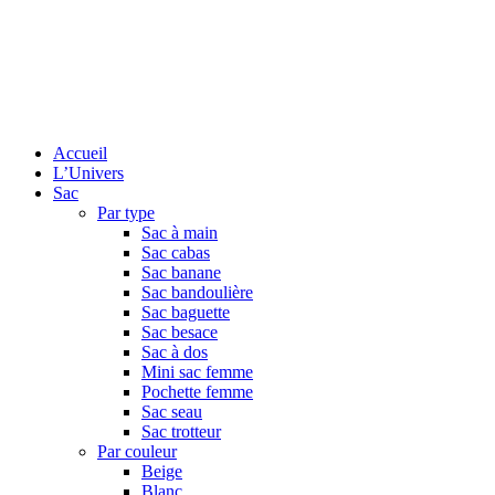
Accueil
L’Univers
Sac
Par type
Sac à main
Sac cabas
Sac banane
Sac bandoulière
Sac baguette
Sac besace
Sac à dos
Mini sac femme
Pochette femme
Sac seau
Sac trotteur
Par couleur
Beige
Blanc