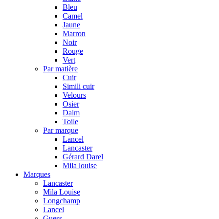
Bleu
Camel
Jaune
Marron
Noir
Rouge
Vert
Par matière
Cuir
Simili cuir
Velours
Osier
Daim
Toile
Par marque
Lancel
Lancaster
Gérard Darel
Mila louise
Marques
Lancaster
Mila Louise
Longchamp
Lancel
Guess