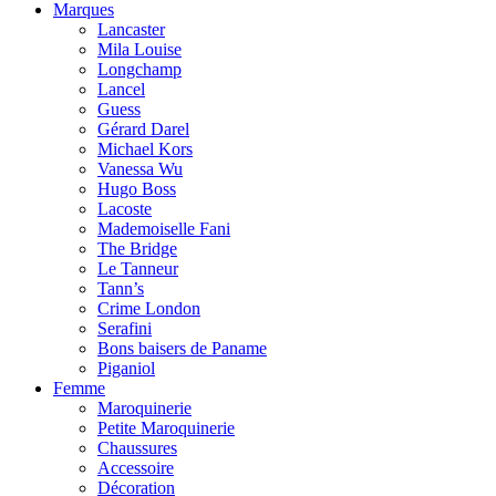
Marques
Lancaster
Mila Louise
Longchamp
Lancel
Guess
Gérard Darel
Michael Kors
Vanessa Wu
Hugo Boss
Lacoste
Mademoiselle Fani
The Bridge
Le Tanneur
Tann’s
Crime London
Serafini
Bons baisers de Paname
Piganiol
Femme
Maroquinerie
Petite Maroquinerie
Chaussures
Accessoire
Décoration