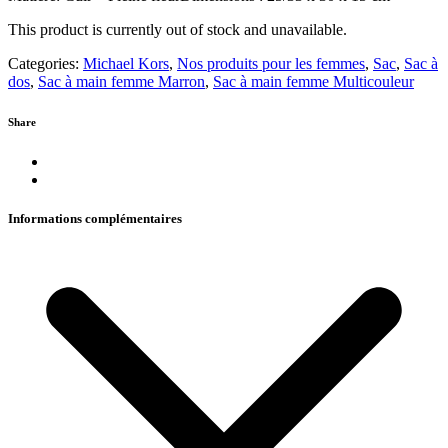
This product is currently out of stock and unavailable.
Categories:
Michael Kors
,
Nos produits pour les femmes
,
Sac
,
Sac à
dos
,
Sac à main femme Marron
,
Sac à main femme Multicouleur
Share
Informations complémentaires