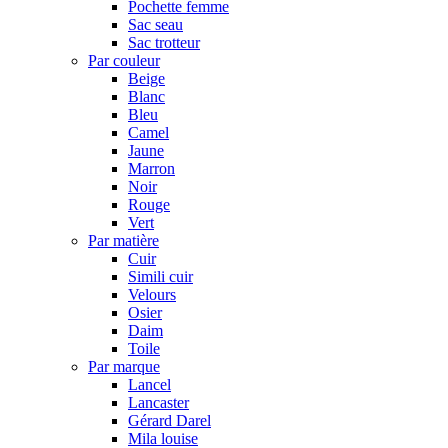
Pochette femme
Sac seau
Sac trotteur
Par couleur
Beige
Blanc
Bleu
Camel
Jaune
Marron
Noir
Rouge
Vert
Par matière
Cuir
Simili cuir
Velours
Osier
Daim
Toile
Par marque
Lancel
Lancaster
Gérard Darel
Mila louise