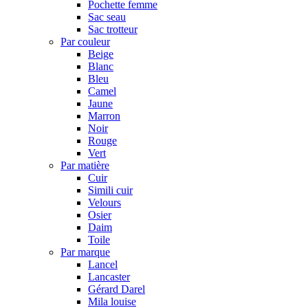
Pochette femme
Sac seau
Sac trotteur
Par couleur
Beige
Blanc
Bleu
Camel
Jaune
Marron
Noir
Rouge
Vert
Par matière
Cuir
Simili cuir
Velours
Osier
Daim
Toile
Par marque
Lancel
Lancaster
Gérard Darel
Mila louise