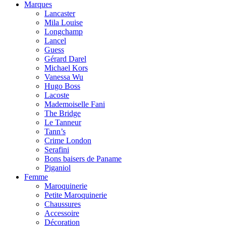
Marques
Lancaster
Mila Louise
Longchamp
Lancel
Guess
Gérard Darel
Michael Kors
Vanessa Wu
Hugo Boss
Lacoste
Mademoiselle Fani
The Bridge
Le Tanneur
Tann’s
Crime London
Serafini
Bons baisers de Paname
Piganiol
Femme
Maroquinerie
Petite Maroquinerie
Chaussures
Accessoire
Décoration