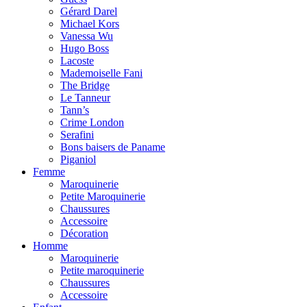
Gérard Darel
Michael Kors
Vanessa Wu
Hugo Boss
Lacoste
Mademoiselle Fani
The Bridge
Le Tanneur
Tann’s
Crime London
Serafini
Bons baisers de Paname
Piganiol
Femme
Maroquinerie
Petite Maroquinerie
Chaussures
Accessoire
Décoration
Homme
Maroquinerie
Petite maroquinerie
Chaussures
Accessoire