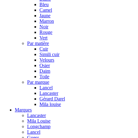
Bleu
Camel
Jaune
Marron
Noir
Rouge
Vert
Par matière
Cuir
Simili cuir
Velours
Osier
Daim
Toile
Par marque
Lancel
Lancaster
Gérard Darel
Mila louise
Marques
Lancaster
Mila Louise
Longchamp
Lancel
Guess