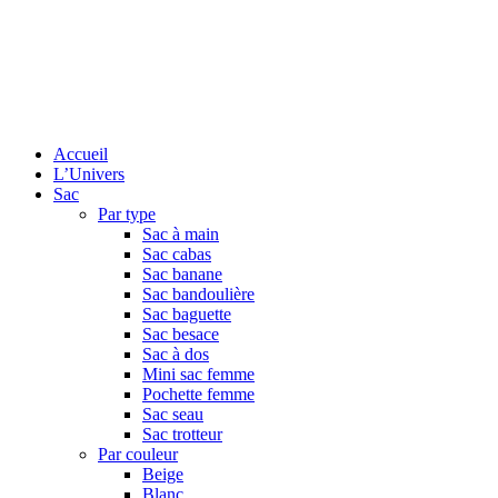
Accueil
L’Univers
Sac
Par type
Sac à main
Sac cabas
Sac banane
Sac bandoulière
Sac baguette
Sac besace
Sac à dos
Mini sac femme
Pochette femme
Sac seau
Sac trotteur
Par couleur
Beige
Blanc