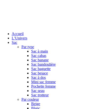
Accueil
L’Univers
Sac
Par type
Sac à main
Sac cabas
Sac banane
Sac bandoulière
Sac baguette
Sac besace
Sac à dos
Mini sac femme
Pochette femme
Sac seau
Sac trotteur
Par couleur
Beige
Blanc