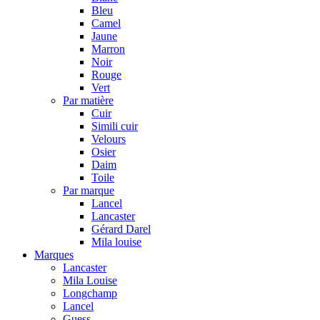
Bleu
Camel
Jaune
Marron
Noir
Rouge
Vert
Par matière
Cuir
Simili cuir
Velours
Osier
Daim
Toile
Par marque
Lancel
Lancaster
Gérard Darel
Mila louise
Marques
Lancaster
Mila Louise
Longchamp
Lancel
Guess