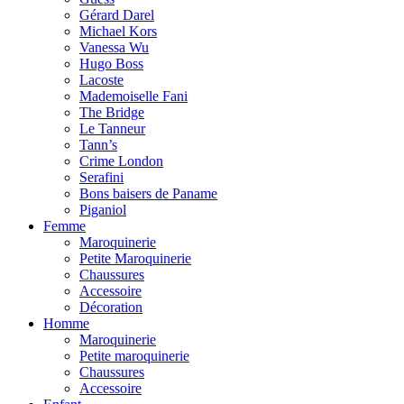
Gérard Darel
Michael Kors
Vanessa Wu
Hugo Boss
Lacoste
Mademoiselle Fani
The Bridge
Le Tanneur
Tann’s
Crime London
Serafini
Bons baisers de Paname
Piganiol
Femme
Maroquinerie
Petite Maroquinerie
Chaussures
Accessoire
Décoration
Homme
Maroquinerie
Petite maroquinerie
Chaussures
Accessoire