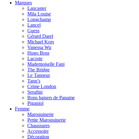
Marques
Lancaster
Mila Louise
Longchamp
Lancel
Guess
Gérard Darel
Michael Kors
Vanessa Wu
Hugo Boss
Lacoste
Mademoiselle Fani
The Bridge
Le Tanneur
Tann’s
Crime London
Serafini
Bons baisers de Paname
Piganiol
Femme
Maroquinerie
Petite Maroquinerie
Chaussures
Accessoire
Décoration