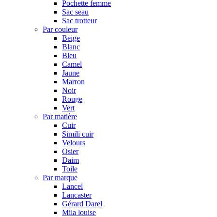
Pochette femme
Sac seau
Sac trotteur
Par couleur
Beige
Blanc
Bleu
Camel
Jaune
Marron
Noir
Rouge
Vert
Par matière
Cuir
Simili cuir
Velours
Osier
Daim
Toile
Par marque
Lancel
Lancaster
Gérard Darel
Mila louise