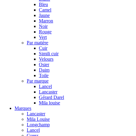
Bleu
Camel
Jaune
Marron
Noir
Rouge
Vert
Par matière
Cuir
Simili cuir
Velours
Osier
Daim
Toile
Par marque
Lancel
Lancaster
Gérard Darel
Mila louise
Marques
Lancaster
Mila Louise
Longchamp
Lancel
Guess