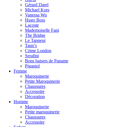
Gérard Darel
Michael Kors
Vanessa Wu
Hugo Boss
Lacoste
Mademoiselle Fani
The Bridge
Le Tanneur
Tann’s
Crime London
Serafini
Bons baisers de Paname
Piganiol
Femme
Maroquinerie
Petite Maroquinerie
Chaussures
Accessoire
Décoration
Homme
Maroquinerie
Petite maroquinerie
Chaussures
Accessoire