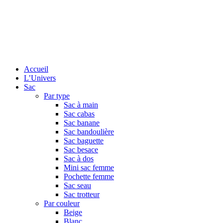
Accueil
L’Univers
Sac
Par type
Sac à main
Sac cabas
Sac banane
Sac bandoulière
Sac baguette
Sac besace
Sac à dos
Mini sac femme
Pochette femme
Sac seau
Sac trotteur
Par couleur
Beige
Blanc