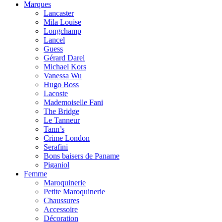
Marques
Lancaster
Mila Louise
Longchamp
Lancel
Guess
Gérard Darel
Michael Kors
Vanessa Wu
Hugo Boss
Lacoste
Mademoiselle Fani
The Bridge
Le Tanneur
Tann’s
Crime London
Serafini
Bons baisers de Paname
Piganiol
Femme
Maroquinerie
Petite Maroquinerie
Chaussures
Accessoire
Décoration