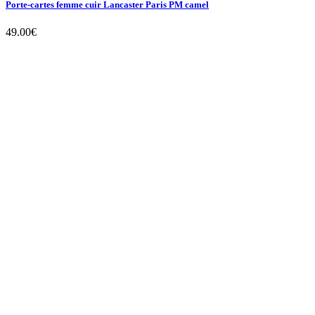
Porte-cartes femme cuir Lancaster Paris PM camel
49.00
€