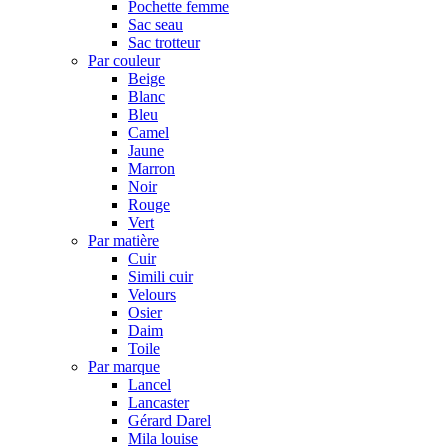
Pochette femme
Sac seau
Sac trotteur
Par couleur
Beige
Blanc
Bleu
Camel
Jaune
Marron
Noir
Rouge
Vert
Par matière
Cuir
Simili cuir
Velours
Osier
Daim
Toile
Par marque
Lancel
Lancaster
Gérard Darel
Mila louise