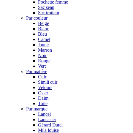
Pochette femme
Sac seau
Sac trotteur
Par couleur
Beige
Blanc
Bleu
Camel
Jaune
Marron
Noir
Rouge
Vert
Par matière
Cuir
Simili cuir
Velours
Osier
Daim
Toile
Par marque
Lancel
Lancaster
Gérard Darel
Mila louise