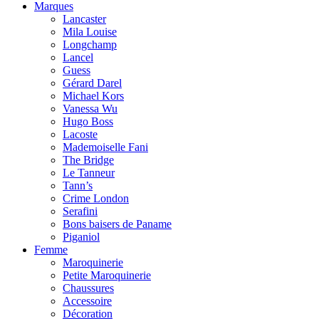
Marques
Lancaster
Mila Louise
Longchamp
Lancel
Guess
Gérard Darel
Michael Kors
Vanessa Wu
Hugo Boss
Lacoste
Mademoiselle Fani
The Bridge
Le Tanneur
Tann’s
Crime London
Serafini
Bons baisers de Paname
Piganiol
Femme
Maroquinerie
Petite Maroquinerie
Chaussures
Accessoire
Décoration