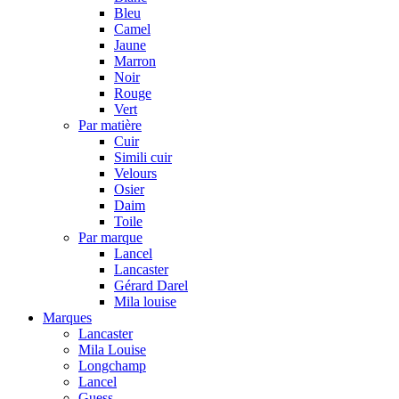
Bleu
Camel
Jaune
Marron
Noir
Rouge
Vert
Par matière
Cuir
Simili cuir
Velours
Osier
Daim
Toile
Par marque
Lancel
Lancaster
Gérard Darel
Mila louise
Marques
Lancaster
Mila Louise
Longchamp
Lancel
Guess