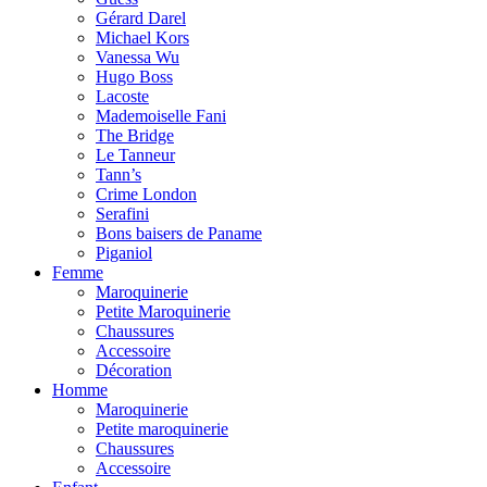
Gérard Darel
Michael Kors
Vanessa Wu
Hugo Boss
Lacoste
Mademoiselle Fani
The Bridge
Le Tanneur
Tann’s
Crime London
Serafini
Bons baisers de Paname
Piganiol
Femme
Maroquinerie
Petite Maroquinerie
Chaussures
Accessoire
Décoration
Homme
Maroquinerie
Petite maroquinerie
Chaussures
Accessoire