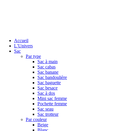
Accueil
L’Univers
Sac
Par type
Sac à main
Sac cabas
Sac banane
Sac bandoulière
Sac baguette
Sac besace
Sac à dos
Mini sac femme
Pochette femme
Sac seau
Sac trotteur
Par couleur
Beige
Blanc