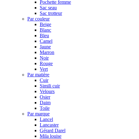
Pochette femme
Sac seau
Sac trotteur
Par couleur
Beige
Blanc
Bleu
Camel
Jaune
Marron
Noir
Rouge
Vert
Par matière
Cuir
Simili cuir
Velours
Osier
Daim
Toile
Par marque
Lancel
Lancaster
Gérard Darel
Mila louise