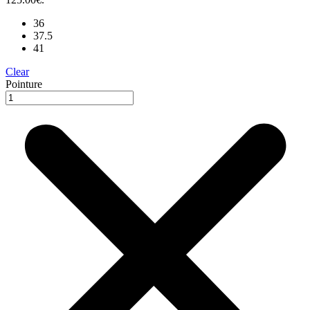
36
37.5
41
Clear
Pointure