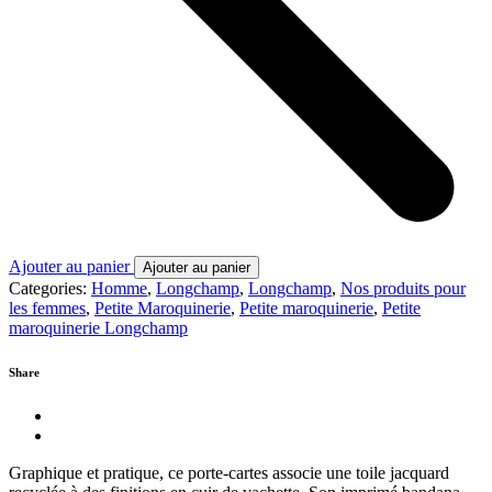
Ajouter au panier
Ajouter au panier
Categories:
Homme
,
Longchamp
,
Longchamp
,
Nos produits pour
les femmes
,
Petite Maroquinerie
,
Petite maroquinerie
,
Petite
maroquinerie Longchamp
Share
Graphique et pratique, ce porte-cartes associe une toile jacquard