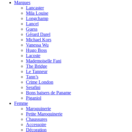
Marques
Lancaster
Mila Louise
Longchamp
Lancel
Guess
Gérard Darel
Michael Kors
Vanessa Wu
Hugo Boss
Lacoste
Mademoiselle Fani
The Bridge
Le Tanneur
Tann’s
Crime London
Serafini
Bons baisers de Paname
Piganiol
Femme
Maroquinerie
Petite Maroquinerie
Chaussures
Accessoire
Décoration