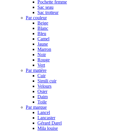
Pochette femme
Sac seau
Sac trotteur
Par couleur
Beige
Blanc
Bleu
Camel
Jaune
Marron
Noir
Rouge
Vert
Par matière
Cuir
Simili cuir
Velours
Osier
Daim
Toile
Par marque
Lancel
Lancaster
Gérard Darel
Mila louise