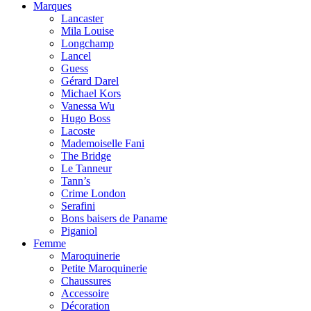
Marques
Lancaster
Mila Louise
Longchamp
Lancel
Guess
Gérard Darel
Michael Kors
Vanessa Wu
Hugo Boss
Lacoste
Mademoiselle Fani
The Bridge
Le Tanneur
Tann’s
Crime London
Serafini
Bons baisers de Paname
Piganiol
Femme
Maroquinerie
Petite Maroquinerie
Chaussures
Accessoire
Décoration