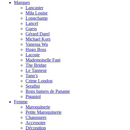
Marques
Lancaster
Mila Louise
Longchamp
Lancel
Guess
Gérard Darel
Michael Kors
Vanessa Wu
Hugo Boss
Lacoste
Mademoiselle Fani
The Bridge
Le Tanneur
Tann’s
Crime London
Serafini
Bons baisers de Paname
Piganiol
Femme
Maroquinerie
Petite Maroquinerie
Chaussures
Accessoire
Décoration