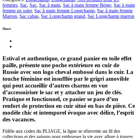
femmes
,
Sac
,
Sac
,
Sac à main
,
Sac à main femme Beige
,
Sac à main
femme en osier
,
Sac à main femme Longchamp
,
Sac à main femme
Marron
,
Sac cabas
,
Sac Longchamp grand
,
Sac Longchamp marron
Share
Estival et authentique, ce grand panier en toile effet
paille, présente une poche extérieure en cuir de
Russie avec son logo cheval embossé dans le cuir. La
touche féminine est insufflée par le grigri amovible
qui peut accueillir d’autres charms en vue
d’accessoiriser le sac et y attacher un jeu de clés.
Pratique et fonctionnel, ce panier se pare d’un
renfort de protection en cuir situé en bas de pièce. Ce
modèle chic et intemporel évoque avec délice, l’esprit
des vacances.
Fidèle aux codes du PLIAGE, la ligne se réinvente au fil des
collections et des saisons pour embrasser la vie avec allure à travers