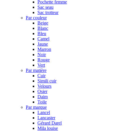
Pochette femme
Sac seau
Sac trotteur
Par couleur
Beige
Blanc
Bleu
Camel
Jaune
Marron
Noir
Rouge
Vert
Par matière
Cuir
Simili cuir
Velours
Osier
Daim
Toile
Par marque
Lancel
Lancaster
Gérard Darel
Mila louise