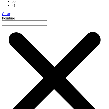
38
41
Clear
Pointure