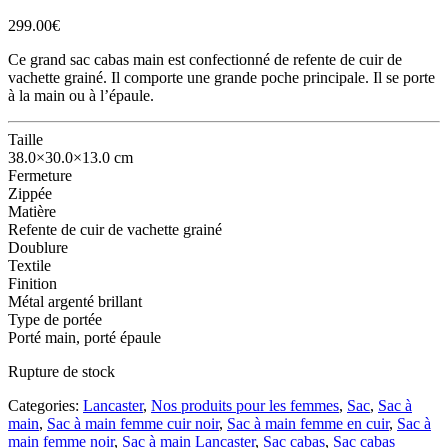
299.00
€
Ce grand sac cabas main est confectionné de refente de cuir de
vachette grainé. Il comporte une grande poche principale. Il se porte
à la main ou à l’épaule.
Taille
38.0×30.0×13.0 cm
Fermeture
Zippée
Matière
Refente de cuir de vachette grainé
Doublure
Textile
Finition
Métal argenté brillant
Type de portée
Porté main, porté épaule
Rupture de stock
Categories:
Lancaster
,
Nos produits pour les femmes
,
Sac
,
Sac à
main
,
Sac à main femme cuir noir
,
Sac à main femme en cuir
,
Sac à
main femme noir
,
Sac à main Lancaster
,
Sac cabas
,
Sac cabas