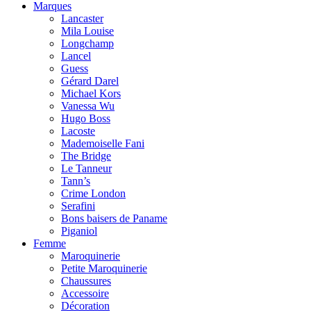
Marques
Lancaster
Mila Louise
Longchamp
Lancel
Guess
Gérard Darel
Michael Kors
Vanessa Wu
Hugo Boss
Lacoste
Mademoiselle Fani
The Bridge
Le Tanneur
Tann’s
Crime London
Serafini
Bons baisers de Paname
Piganiol
Femme
Maroquinerie
Petite Maroquinerie
Chaussures
Accessoire
Décoration