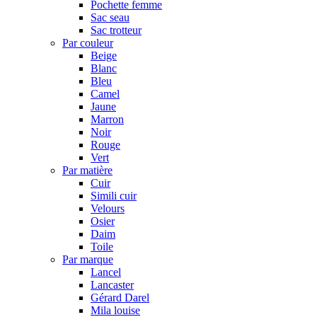
Pochette femme
Sac seau
Sac trotteur
Par couleur
Beige
Blanc
Bleu
Camel
Jaune
Marron
Noir
Rouge
Vert
Par matière
Cuir
Simili cuir
Velours
Osier
Daim
Toile
Par marque
Lancel
Lancaster
Gérard Darel
Mila louise