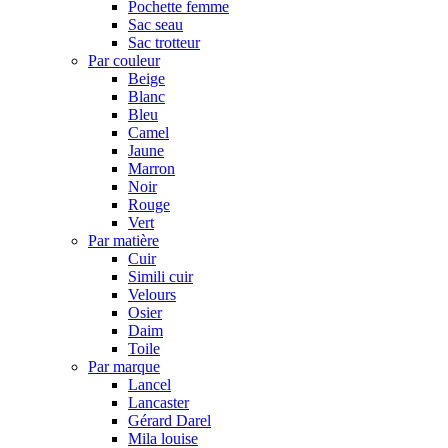
Pochette femme
Sac seau
Sac trotteur
Par couleur
Beige
Blanc
Bleu
Camel
Jaune
Marron
Noir
Rouge
Vert
Par matière
Cuir
Simili cuir
Velours
Osier
Daim
Toile
Par marque
Lancel
Lancaster
Gérard Darel
Mila louise