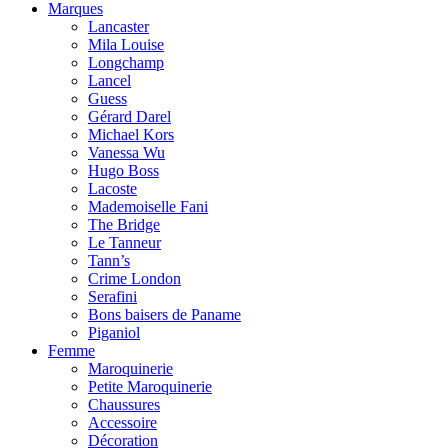
Marques
Lancaster
Mila Louise
Longchamp
Lancel
Guess
Gérard Darel
Michael Kors
Vanessa Wu
Hugo Boss
Lacoste
Mademoiselle Fani
The Bridge
Le Tanneur
Tann’s
Crime London
Serafini
Bons baisers de Paname
Piganiol
Femme
Maroquinerie
Petite Maroquinerie
Chaussures
Accessoire
Décoration