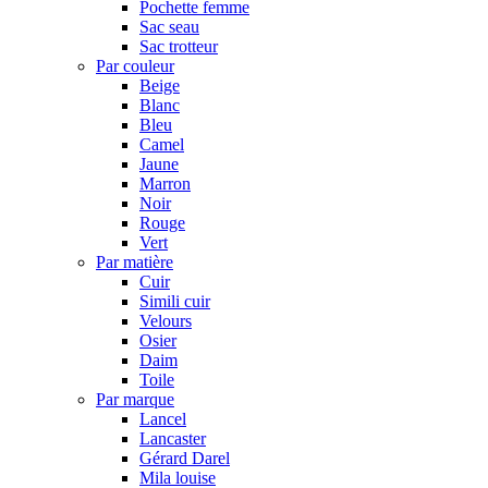
Pochette femme
Sac seau
Sac trotteur
Par couleur
Beige
Blanc
Bleu
Camel
Jaune
Marron
Noir
Rouge
Vert
Par matière
Cuir
Simili cuir
Velours
Osier
Daim
Toile
Par marque
Lancel
Lancaster
Gérard Darel
Mila louise