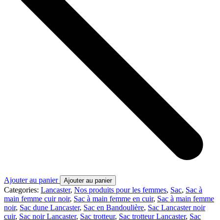
Ajouter au panier
Ajouter au panier
Categories:
Lancaster
,
Nos produits pour les femmes
,
Sac
,
Sac à
main femme cuir noir
,
Sac à main femme en cuir
,
Sac à main femme
noir
,
Sac dune Lancaster
,
Sac en Bandoulière
,
Sac Lancaster noir
cuir
,
Sac noir Lancaster
,
Sac trotteur
,
Sac trotteur Lancaster
,
Sac