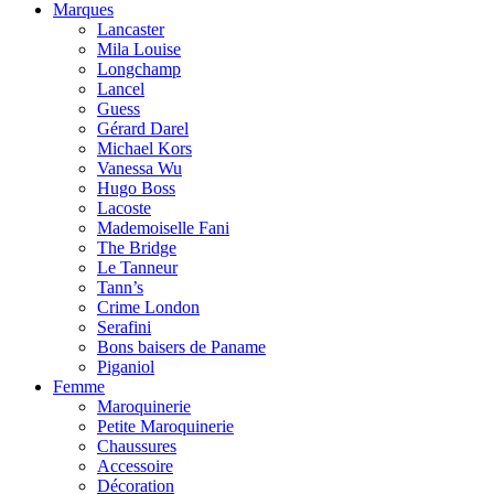
Marques
Lancaster
Mila Louise
Longchamp
Lancel
Guess
Gérard Darel
Michael Kors
Vanessa Wu
Hugo Boss
Lacoste
Mademoiselle Fani
The Bridge
Le Tanneur
Tann’s
Crime London
Serafini
Bons baisers de Paname
Piganiol
Femme
Maroquinerie
Petite Maroquinerie
Chaussures
Accessoire
Décoration