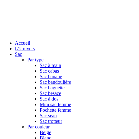
Accueil
L’Univers
Sac
Par type
Sac à main
Sac cabas
Sac banane
Sac bandoulière
Sac baguette
Sac besace
Sac à dos
Mini sac femme
Pochette femme
Sac seau
Sac trotteur
Par couleur
Beige
Blanc