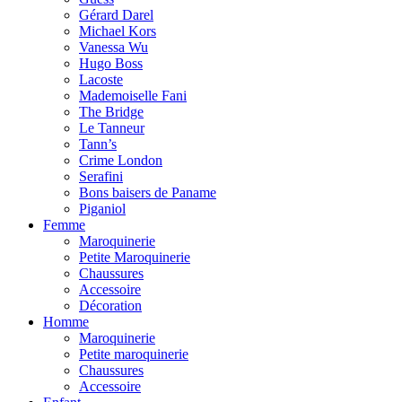
Gérard Darel
Michael Kors
Vanessa Wu
Hugo Boss
Lacoste
Mademoiselle Fani
The Bridge
Le Tanneur
Tann’s
Crime London
Serafini
Bons baisers de Paname
Piganiol
Femme
Maroquinerie
Petite Maroquinerie
Chaussures
Accessoire
Décoration
Homme
Maroquinerie
Petite maroquinerie
Chaussures
Accessoire