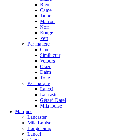
Bleu
Camel
Jaune
Marron
Noir
Rouge
Vert
Par matière
Cuir
Simili cuir
Velours
Osier
Daim
Toile
Par marque
Lancel
Lancaster
Gérard Darel
Mila louise
Marques
Lancaster
Mila Louise
Longchamp
Lancel
Guess