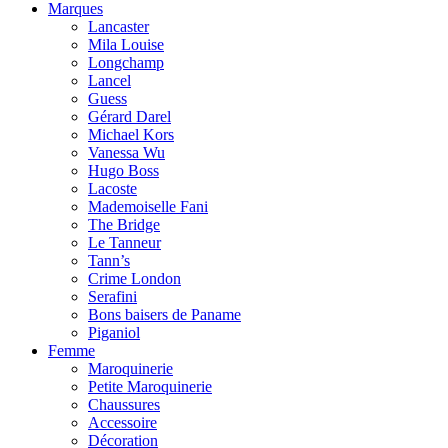
Marques
Lancaster
Mila Louise
Longchamp
Lancel
Guess
Gérard Darel
Michael Kors
Vanessa Wu
Hugo Boss
Lacoste
Mademoiselle Fani
The Bridge
Le Tanneur
Tann’s
Crime London
Serafini
Bons baisers de Paname
Piganiol
Femme
Maroquinerie
Petite Maroquinerie
Chaussures
Accessoire
Décoration