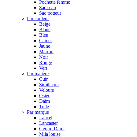
Pochette femme
Sac seau
Sac trotteur
Par couleur
Beige
Blanc
Bleu
Camel
Jaune
Marron
Noir
Rouge
Vert
Par matière
Cuir
Simili cuir
Velours
Osier
Daim
Toile
Par marque
Lancel
Lancaster
Gérard Darel
Mila louise