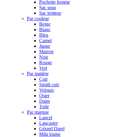
Pochette femme
Sac seau
Sac trotteur
Par couleur
Beige
Blanc
Bleu
Camel
Jaune
Marron
Noir
Rouge
Vert
Par matière
Cuir
Simili cuir
Velours
Osier
Daim
Toile
Par marque
Lancel
Lancaster
Gérard Darel
Mila louise