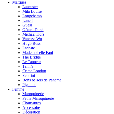
Marques
Lancaster
Mila Louise
Longchamp
Lancel
Guess
Gérard Darel
Michael Kors
Vanessa Wu
Hugo Boss
Lacoste
Mademoiselle Fani
The Bridge
Le Tanneur
Tann’s
Crime London
Serafini
Bons baisers de Paname
Piganiol
Femme
Maroquinerie
Petite Maroquinerie
Chaussures
Accessoire
Décoration