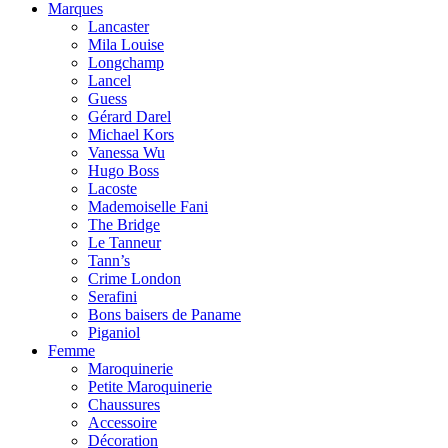
Marques
Lancaster
Mila Louise
Longchamp
Lancel
Guess
Gérard Darel
Michael Kors
Vanessa Wu
Hugo Boss
Lacoste
Mademoiselle Fani
The Bridge
Le Tanneur
Tann’s
Crime London
Serafini
Bons baisers de Paname
Piganiol
Femme
Maroquinerie
Petite Maroquinerie
Chaussures
Accessoire
Décoration