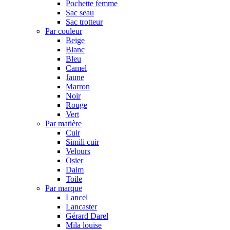
Pochette femme
Sac seau
Sac trotteur
Par couleur
Beige
Blanc
Bleu
Camel
Jaune
Marron
Noir
Rouge
Vert
Par matière
Cuir
Simili cuir
Velours
Osier
Daim
Toile
Par marque
Lancel
Lancaster
Gérard Darel
Mila louise