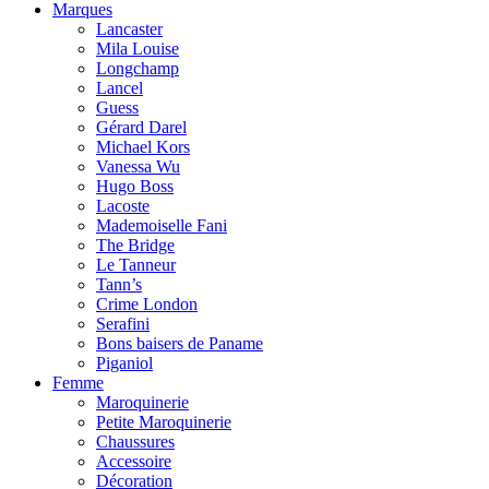
Marques
Lancaster
Mila Louise
Longchamp
Lancel
Guess
Gérard Darel
Michael Kors
Vanessa Wu
Hugo Boss
Lacoste
Mademoiselle Fani
The Bridge
Le Tanneur
Tann’s
Crime London
Serafini
Bons baisers de Paname
Piganiol
Femme
Maroquinerie
Petite Maroquinerie
Chaussures
Accessoire
Décoration