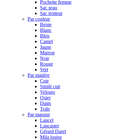
Pochette femme
Sac seau
Sac trotteur
Par couleur
Beige
Blanc
Bleu
Camel
Jaune
Marron
Noir
Rouge
Vert
Par matière
Cuir
Simili cuir
Velours
Osier
Daim
Toile
Par marque
Lancel
Lancaster
Gérard Darel
Mila louise