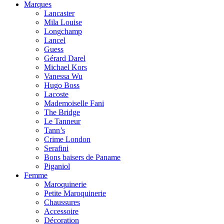
Marques
Lancaster
Mila Louise
Longchamp
Lancel
Guess
Gérard Darel
Michael Kors
Vanessa Wu
Hugo Boss
Lacoste
Mademoiselle Fani
The Bridge
Le Tanneur
Tann’s
Crime London
Serafini
Bons baisers de Paname
Piganiol
Femme
Maroquinerie
Petite Maroquinerie
Chaussures
Accessoire
Décoration