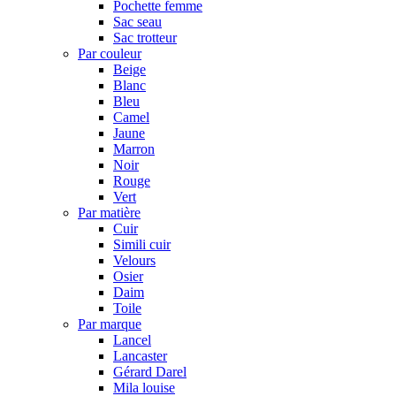
Pochette femme
Sac seau
Sac trotteur
Par couleur
Beige
Blanc
Bleu
Camel
Jaune
Marron
Noir
Rouge
Vert
Par matière
Cuir
Simili cuir
Velours
Osier
Daim
Toile
Par marque
Lancel
Lancaster
Gérard Darel
Mila louise