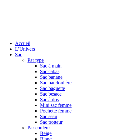
Accueil
L’Univers
Sac
Par type
Sac à main
Sac cabas
Sac banane
Sac bandoulière
Sac baguette
Sac besace
Sac à dos
Mini sac femme
Pochette femme
Sac seau
Sac trotteur
Par couleur
Beige
Blanc