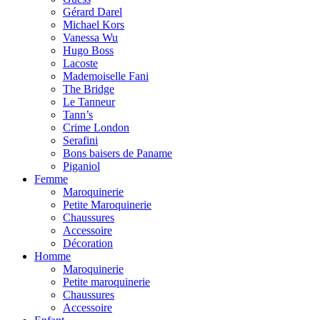
Gérard Darel
Michael Kors
Vanessa Wu
Hugo Boss
Lacoste
Mademoiselle Fani
The Bridge
Le Tanneur
Tann’s
Crime London
Serafini
Bons baisers de Paname
Piganiol
Femme
Maroquinerie
Petite Maroquinerie
Chaussures
Accessoire
Décoration
Homme
Maroquinerie
Petite maroquinerie
Chaussures
Accessoire