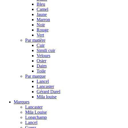
Bleu
Camel
Jaune
Marron
Noir
Rouge
Vert
Par matière
Cuir
Simili cuir
Velours
Osier
Daim
Toile
Par marque
Lancel
Lancaster
Gérard Darel
Mila louise
Marques
Lancaster
Mila Louise
Longchamp
Lancel
Guess