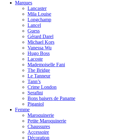
Marques
Lancaster
Mila Louise
Longchamp
Lancel
Guess
Gérard Darel
Michael Kors
Vanessa Wu
Hugo Boss
Lacoste
Mademoiselle Fani
The Bridge
Le Tanneur
Tann’s
Crime London
Serafini
Bons baisers de Paname
Piganiol
Femme
Maroquinerie
Petite Maroquinerie
Chaussures
Accessoire
Décoration