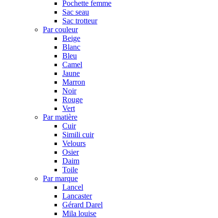
Pochette femme
Sac seau
Sac trotteur
Par couleur
Beige
Blanc
Bleu
Camel
Jaune
Marron
Noir
Rouge
Vert
Par matière
Cuir
Simili cuir
Velours
Osier
Daim
Toile
Par marque
Lancel
Lancaster
Gérard Darel
Mila louise